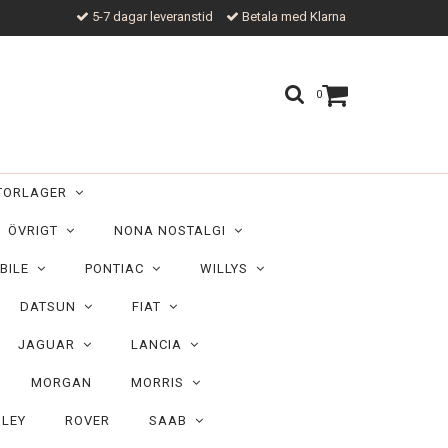
5-7 dagar leveranstid
Betala med Klarna
0
TORLAGER
ÖVRIGT
NONA NOSTALGI
BILE
PONTIAC
WILLYS
DATSUN
FIAT
JAGUAR
LANCIA
MORGAN
MORRIS
ILEY
ROVER
SAAB