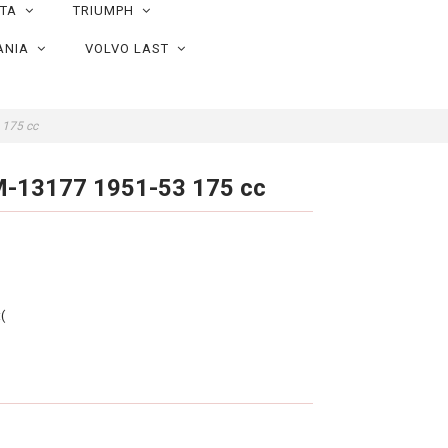
OTA
TRIUMPH
ANIA
VOLVO LAST
 175 cc
M-13177 1951-53 175 cc
(