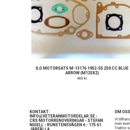
ILO MOTORSATS M-13176 1952-55 250 CC BLUE
ARROW (M125X2)
460 kr
KONTAKT:
OM OS
INFO@VETERANMOTORDELAR.SE
-
Vi tillha
CRS MOTORRENOVERINGAR - STEFAN
men även 
NIGELL - RUNSTENSVÄGEN 6 - 175 61
Traktor s
JÄRFÄLLA