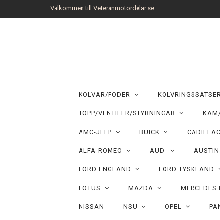
Välkommen till Veteranmotordelar.se
KOLVAR/FODER
KOLVRINGSSATS
TOPP/VENTILER/STYRNINGAR
KAM
AMC-JEEP
BUICK
CADILLA
ALFA-ROMEO
AUDI
AUSTI
FORD ENGLAND
FORD TYSKLAND
LOTUS
MAZDA
MERCEDES
NISSAN
NSU
OPEL
PA