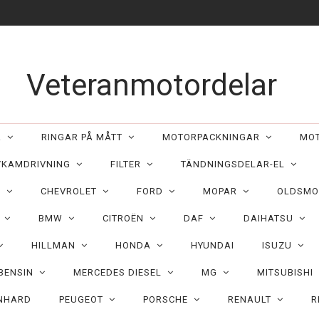
Veteranmotordelar
ER
RINGAR PÅ MÅTT
MOTORPACKNINGAR
MO
/KAMDRIVNING
FILTER
TÄNDNINGSDELAR-EL
C
CHEVROLET
FORD
MOPAR
OLDSMO
N
BMW
CITROËN
DAF
DAIHATSU
HILLMAN
HONDA
HYUNDAI
ISUZU
 BENSIN
MERCEDES DIESEL
MG
MITSUBISHI
NHARD
PEUGEOT
PORSCHE
RENAULT
R