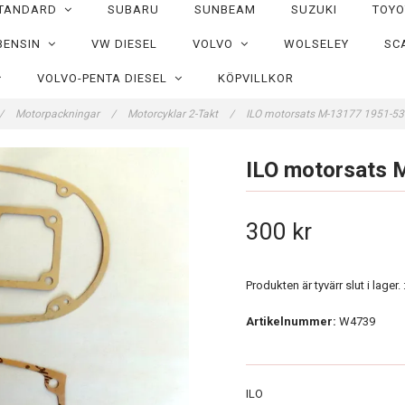
TANDARD
SUBARU
SUNBEAM
SUZUKI
TOY
BENSIN
VW DIESEL
VOLVO
WOLSELEY
SC
VOLVO-PENTA DIESEL
KÖPVILLKOR
/
Motorpackningar
/
Motorcyklar 2-Takt
/
ILO motorsats M-13177 1951-53
ILO motorsats 
300 kr
Produkten är tyvärr slut i lager. :
Artikelnummer:
W4739
ILO