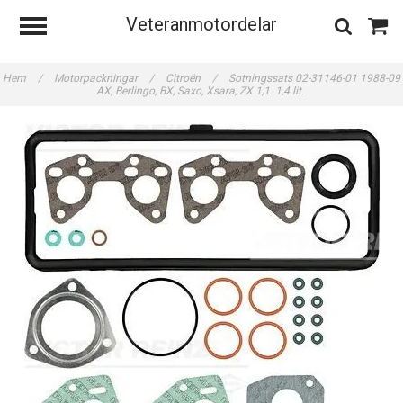
Veteranmotordelar
Hem
/
Motorpackningar
/
Citroën
/
Sotningssats 02-31146-01 1988-09
AX, Berlingo, BX, Saxo, Xsara, ZX 1,1. 1,4 lit.