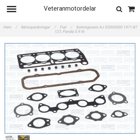
Veteranmotordelar
Hem
/
Motorpackningar
/
Fiat
/
Sotningssats AJ 52004500 1971-87
127, Panda 0.9 lit.