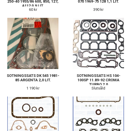
250-40 1955/86 600, 850, 127,
070 1969-75 128 1,1 LIT.
A112 0,9 LIT.
60 kr
390 kr
SOTNINGSSATS DK 545 1981-
SOTNINGSSATS HS 104-
85 ARGENTA 2,0 LIT.
100SP 11.89-92 CROMA
TURBO 2,0
1 190 kr
Slutsåld