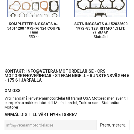
KOMPLETTERINGSSATS AJ
SOTNINGSSATS AJ 52022600
54014200 1973-76 124 COUPE
1972-85 128, RITMO 1,3 LIT.
1800
(1,4MM)
550 kr
Slutsåld
KONTAKT:
INFO@VETERANMOTORDELAR.SE
- CRS
MOTORRENOVERINGAR - STEFAN NIGELL - RUNSTENSVÄGEN 6
- 175 61 JÄRFÄLLA
OM OSS
Vi tillhandahåller veteranmotordelar till främst USA Motorer, men även till
europeiska märken, både till Marin, Lastbil, Traktor samt Stationära
Motorer
ANMÄL DIG TILL VÅRT NYHETSBREV
Prenumerera