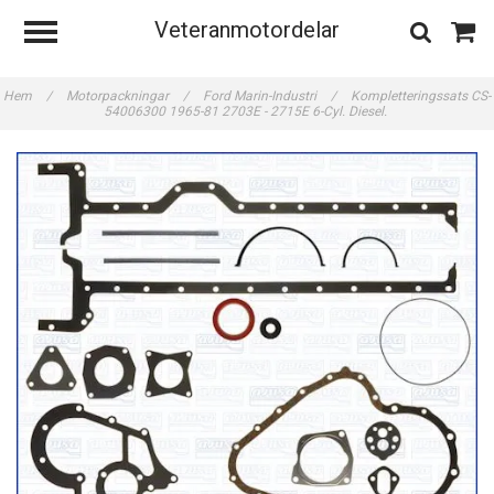
Veteranmotordelar
Hem
/
Motorpackningar
/
Ford Marin-Industri
/
Kompletteringssats CS-
54006300 1965-81 2703E - 2715E 6-Cyl. Diesel.