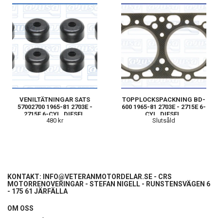
VENILTÄTNINGAR SATS
TOPPLOCKSPACKNING BD-
57002700 1965-81 2703E -
600 1965-81 2703E - 2715E 6-
2715E 6-CYL. DIESEL.
CYL. DIESEL.
480 kr
Slutsåld
KONTAKT:
INFO@VETERANMOTORDELAR.SE
- CRS
MOTORRENOVERINGAR - STEFAN NIGELL - RUNSTENSVÄGEN 6
- 175 61 JÄRFÄLLA
OM OSS