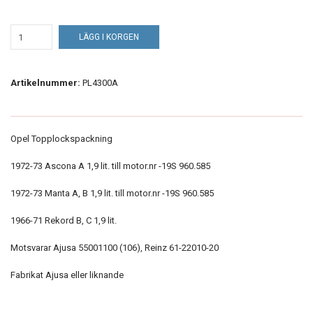
LÄGG I KORGEN
Artikelnummer:
PL4300A
Opel Topplockspackning
1972-73 Ascona A 1,9 lit. till motor.nr -19S 960.585
1972-73 Manta A, B 1,9 lit. till motor.nr -19S 960.585
1966-71 Rekord B, C 1,9 lit.
Motsvarar Ajusa 55001100 (106), Reinz 61-22010-20
Fabrikat Ajusa eller liknande