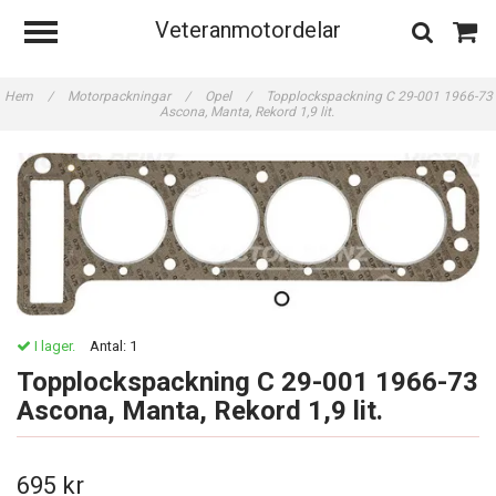
Veteranmotordelar
Hem
/
Motorpackningar
/
Opel
/
Topplockspackning C 29-001 1966-73
Ascona, Manta, Rekord 1,9 lit.
I lager.
Antal:
1
Topplockspackning C 29-001 1966-73
Ascona, Manta, Rekord 1,9 lit.
695 kr