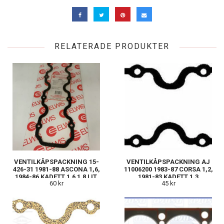
RELATERADE PRODUKTER
VENTILKÅPSPACKNING 15-
VENTILKÅPSPACKNING AJ
426-31 1981-88 ASCONA 1,6,
11006200 1983-87 CORSA 1,2,
1984-86 KADETT 1,6 1,8 LIT.
1981-83 KADETT 1,3
60 kr
45 kr