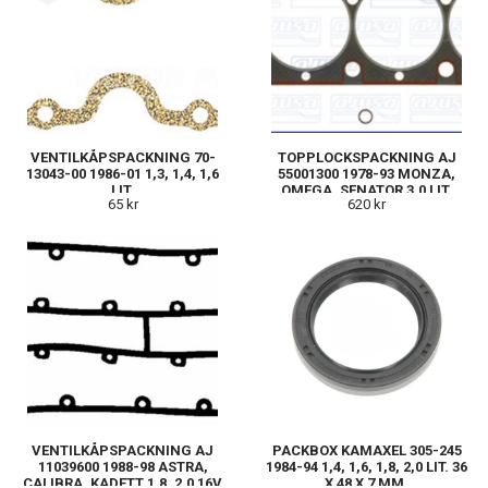
VENTILKÅPSPACKNING 70-
TOPPLOCKSPACKNING AJ
13043-00 1986-01 1,3, 1,4, 1,6
55001300 1978-93 MONZA,
LIT.
OMEGA, SENATOR 3,0 LIT.
65 kr
620 kr
VENTILKÅPSPACKNING AJ
PACKBOX KAMAXEL 305-245
11039600 1988-98 ASTRA,
1984-94 1,4, 1,6, 1,8, 2,0 LIT. 36
CALIBRA, KADETT 1,8, 2,0 16V
X 48 X 7 MM.