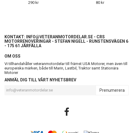
290 kr
80 kr
KONTAKT:
INFO@VETERANMOTORDELAR.SE
- CRS
MOTORRENOVERINGAR - STEFAN NIGELL - RUNSTENSVÄGEN 6
- 175 61 JÄRFÄLLA
OM OSS
Vi tillhandahåller veteranmotordelar till främst USA Motorer, men även till
europeiska märken, både till Marin, Lastbil, Traktor samt Stationära
Motorer
ANMÄL DIG TILL VÅRT NYHETSBREV
Prenumerera