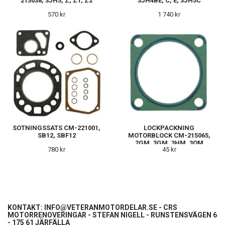
213038, 3JH3, Z, Z1, Z2
3JH4BE, C, E, 3JH5C
570 kr
1 740 kr
SOTNINGSSATS CM-221001,
LOCKPACKNING
SB12, SBF12
MOTORBLOCK CM-215065,
2GM, 3GM, 3HM, 3QM
780 kr
45 kr
KONTAKT:
INFO@VETERANMOTORDELAR.SE
- CRS
MOTORRENOVERINGAR - STEFAN NIGELL - RUNSTENSVÄGEN 6
- 175 61 JÄRFÄLLA