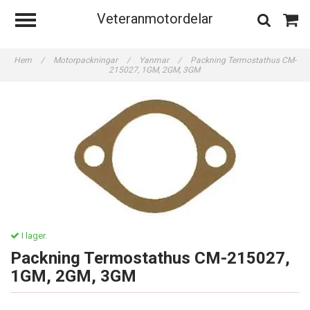
Veteranmotordelar
Hem
/
Motorpackningar
/
Yanmar
/
Packning Termostathus CM-
215027, 1GM, 2GM, 3GM
I lager.
Packning Termostathus CM-215027,
1GM, 2GM, 3GM