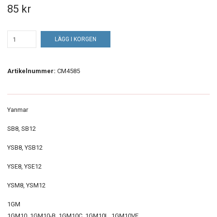
85 kr
LÄGG I KORGEN
Artikelnummer:
CM4585
Yanmar
SB8, SB12
YSB8, YSB12
YSE8, YSE12
YSM8, YSM12
1GM
1GM10, 1GM10-B, 1GM10C, 1GM10L, 1GM10VE