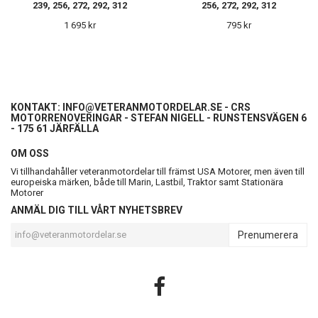
239, 256, 272, 292, 312
256, 272, 292, 312
1 695 kr
795 kr
KONTAKT:
INFO@VETERANMOTORDELAR.SE
- CRS
MOTORRENOVERINGAR - STEFAN NIGELL - RUNSTENSVÄGEN 6
- 175 61 JÄRFÄLLA
OM OSS
Vi tillhandahåller veteranmotordelar till främst USA Motorer, men även till
europeiska märken, både till Marin, Lastbil, Traktor samt Stationära
Motorer
ANMÄL DIG TILL VÅRT NYHETSBREV
Prenumerera