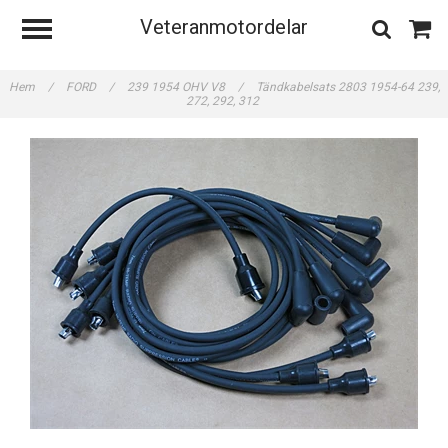
Veteranmotordelar
Hem
/
FORD
/
239 1954 OHV V8
/
Tändkabelsats 2803 1954-64 239,
272, 292, 312