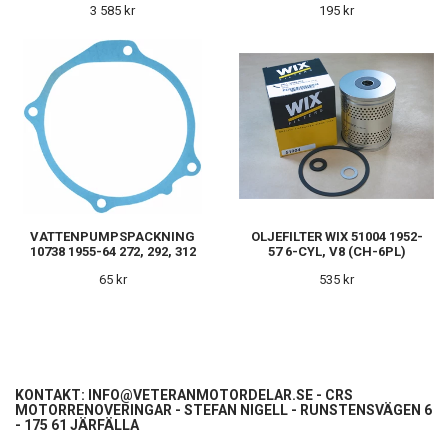
3 585 kr
195 kr
VATTENPUMPSPACKNING
OLJEFILTER WIX 51004 1952-
10738 1955-64 272, 292, 312
57 6-CYL, V8 (CH-6PL)
65 kr
535 kr
KONTAKT:
INFO@VETERANMOTORDELAR.SE
- CRS
MOTORRENOVERINGAR - STEFAN NIGELL - RUNSTENSVÄGEN 6
- 175 61 JÄRFÄLLA