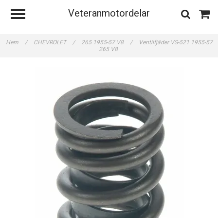
Veteranmotordelar
Hem
/
CHEVROLET
/
265 1955-57 V8
/
Ventilfjäder VS-521 1955-57
265 V8