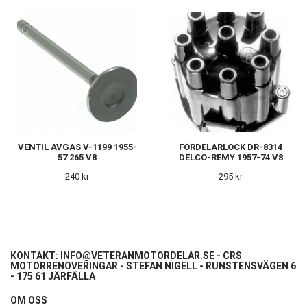
VENTIL AVGAS V-1199 1955-
FÖRDELARLOCK DR-8314
57 265 V8
DELCO-REMY 1957-74 V8
240 kr
295 kr
KONTAKT:
INFO@VETERANMOTORDELAR.SE
- CRS
MOTORRENOVERINGAR - STEFAN NIGELL - RUNSTENSVÄGEN 6
- 175 61 JÄRFÄLLA
OM OSS