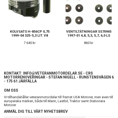
KOLVSATS H-856CP 0,75
VENTILTÄTNINGAR SS70945
1999-04 325-5,3 LIT. V8
1997-01 4,8, 5,3, 5,7, 6,0 LS
7 640 kr
860 kr
KONTAKT:
INFO@VETERANMOTORDELAR.SE
- CRS
MOTORRENOVERINGAR - STEFAN NIGELL - RUNSTENSVÄGEN 6
- 175 61 JÄRFÄLLA
OM OSS
Vi tillhandahåller veteranmotordelar till främst USA Motorer, men även till
europeiska märken, både till Marin, Lastbil, Traktor samt Stationära
Motorer
ANMÄL DIG TILL VÅRT NYHETSBREV