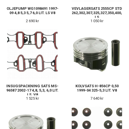
OLJEPUMP WG1098491 1997-
VEVLAGERSATS 2555CP STD
09 4,8 5,3 5,7 6,0 LIT. LS V8
262,302,307,325,327,350,400,
LS
2 690 kr
1 050 kr
INSUGSPACKNING SATS MS-
KOLVSATS H-856CP 0,50
96587 2002-17 4,8, 5,3, 6,0 LIT.
1999-04 325-5,3 LIT. V8
LS, V8
1 525 kr
7 640 kr