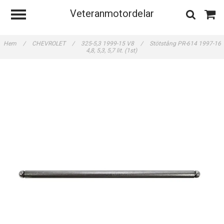
Veteranmotordelar
Hem
/
CHEVROLET
/
325-5,3 1999-15 V8
/
Stötstång PR-614 1997-16
4,8, 5,3, 5,7 lit. (1st)