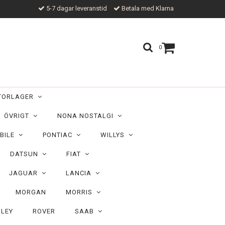
5-7 dagar leveranstid
Betala med Klarna
0
TORLAGER
ÖVRIGT
NONA NOSTALGI
BILE
PONTIAC
WILLYS
DATSUN
FIAT
JAGUAR
LANCIA
MORGAN
MORRIS
ILEY
ROVER
SAAB