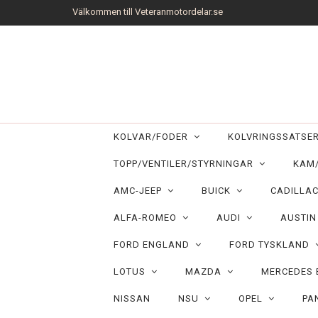
Välkommen till Veteranmotordelar.se
KOLVAR/FODER
KOLVRINGSSATS
TOPP/VENTILER/STYRNINGAR
KAM
AMC-JEEP
BUICK
CADILLA
ALFA-ROMEO
AUDI
AUSTI
FORD ENGLAND
FORD TYSKLAND
LOTUS
MAZDA
MERCEDES
NISSAN
NSU
OPEL
PA