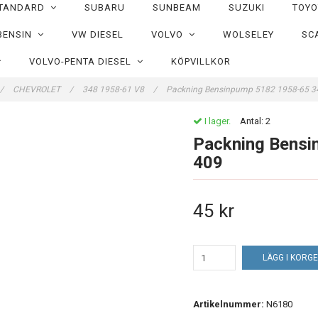
TANDARD
SUBARU
SUNBEAM
SUZUKI
TOY
BENSIN
VW DIESEL
VOLVO
WOLSELEY
SC
VOLVO-PENTA DIESEL
KÖPVILLKOR
/
CHEVROLET
/
348 1958-61 V8
/
Packning Bensinpump 5182 1958-65 3
I lager.
Antal:
2
Packning Bensi
409
45 kr
LÄGG I KORG
Artikelnummer:
N6180