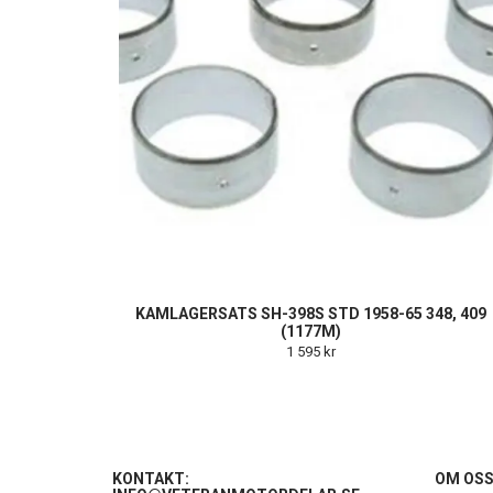
KAMLAGERSATS SH-398S STD 1958-65 348, 409
(1177M)
1 595 kr
KONTAKT:
OM OS