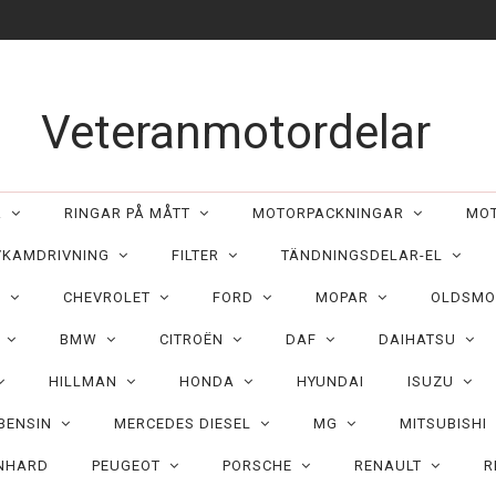
Veteranmotordelar
ER
RINGAR PÅ MÅTT
MOTORPACKNINGAR
MO
/KAMDRIVNING
FILTER
TÄNDNINGSDELAR-EL
C
CHEVROLET
FORD
MOPAR
OLDSMO
N
BMW
CITROËN
DAF
DAIHATSU
HILLMAN
HONDA
HYUNDAI
ISUZU
 BENSIN
MERCEDES DIESEL
MG
MITSUBISHI
NHARD
PEUGEOT
PORSCHE
RENAULT
R