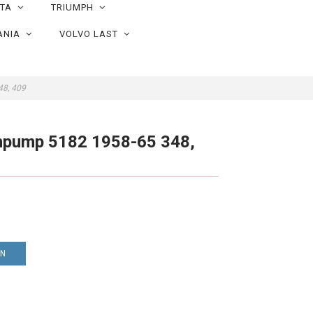
OTA
TRIUMPH
ANIA
VOLVO LAST
48, 409
npump 5182 1958-65 348,
EN