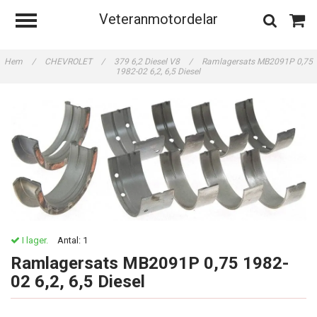
Veteranmotordelar
Hem
/
CHEVROLET
/
379 6,2 Diesel V8
/
Ramlagersats MB2091P 0,75
1982-02 6,2, 6,5 Diesel
I lager.
Antal:
1
Ramlagersats MB2091P 0,75 1982-
02 6,2, 6,5 Diesel