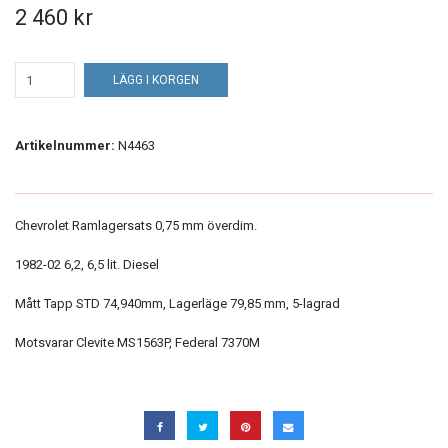
2 460 kr
LÄGG I KORGEN
Artikelnummer:
N4463
Chevrolet Ramlagersats 0,75 mm överdim.
1982-02 6,2, 6,5 lit. Diesel
Mått Tapp STD 74,940mm, Lagerläge 79,85 mm, 5-lagrad
Motsvarar Clevite MS1563P, Federal 7370M