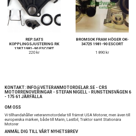
REP.SATS
BROMSOK FRAM HÖGER OK-
KOPPLINGSJUSTERING RK
34725 1981-90 ESCORT
1387 1981-90 ESCORT
220 kr
1 890 kr
KONTAKT:
INFO@VETERANMOTORDELAR.SE
- CRS
MOTORRENOVERINGAR - STEFAN NIGELL - RUNSTENSVÄGEN 6
- 175 61 JÄRFÄLLA
OM OSS
Vi tillhandahåller veteranmotordelar till främst USA Motorer, men även till
europeiska märken, både till Marin, Lastbil, Traktor samt Stationära
Motorer
ANMÄL DIG TILL VÅRT NYHETSBREV