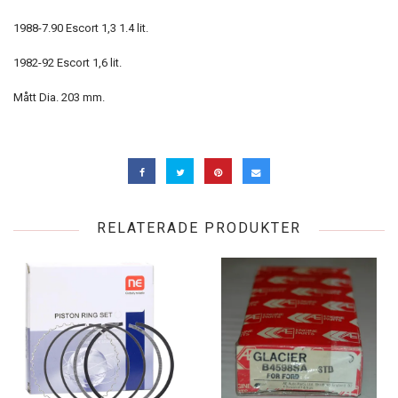
1988-7.90 Escort 1,3 1.4 lit.
1982-92 Escort 1,6 lit.
Mått Dia. 203 mm.
RELATERADE PRODUKTER