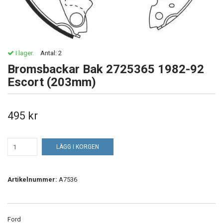
I lager.
Antal:
2
Bromsbackar Bak 2725365 1982-92
Escort (203mm)
495 kr
LÄGG I KORGEN
Artikelnummer:
A7536
Ford