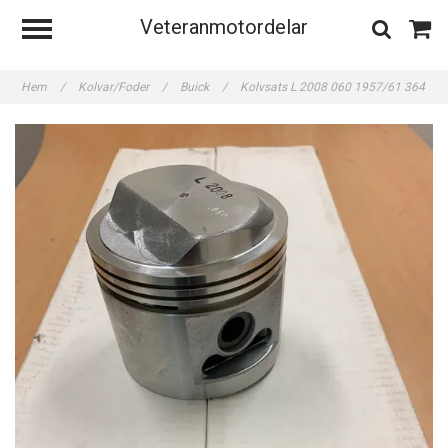
Veteranmotordelar
Hem
/
Kolvar/Foder
/
Buick
/
Kolvsats L 2008 060 1957/61 364