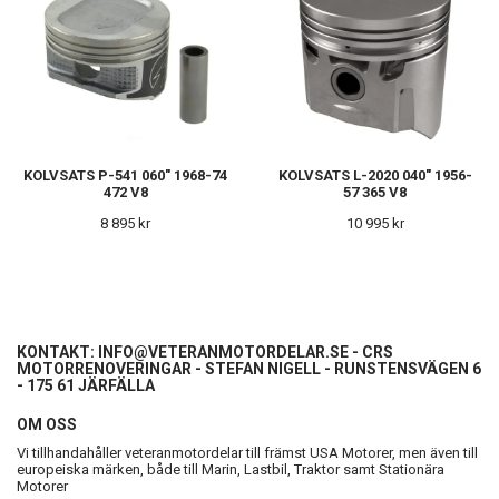
KOLVSATS P-541 060" 1968-74
KOLVSATS L-2020 040" 1956-
472 V8
57 365 V8
8 895 kr
10 995 kr
KONTAKT:
INFO@VETERANMOTORDELAR.SE
- CRS
MOTORRENOVERINGAR - STEFAN NIGELL - RUNSTENSVÄGEN 6
- 175 61 JÄRFÄLLA
OM OSS
Vi tillhandahåller veteranmotordelar till främst USA Motorer, men även till
europeiska märken, både till Marin, Lastbil, Traktor samt Stationära
Motorer