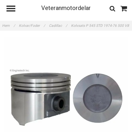
Veteranmotordelar
Hem
/
Kolvar/Foder
/
Cadillac
/
Kolvsats P 545 STD 1974-76 500 V8