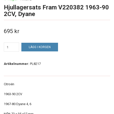
Hjullagersats Fram V220382 1963-90
2CV, Dyane
695 kr
LÄGG I KORGEN
Artikelnummer:
PL8217
Citroën
1963-90 2CV
1967-80 Dyane 4, 6
Mått 72 x 35 x27 mm