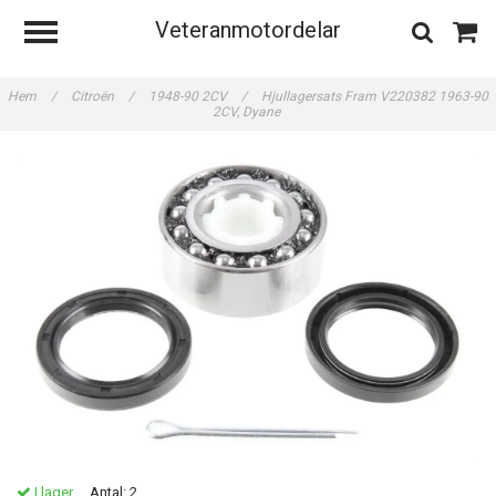
Veteranmotordelar
Hem
/
Citroën
/
1948-90 2CV
/
Hjullagersats Fram V220382 1963-90
2CV, Dyane
I lager.
Antal:
2