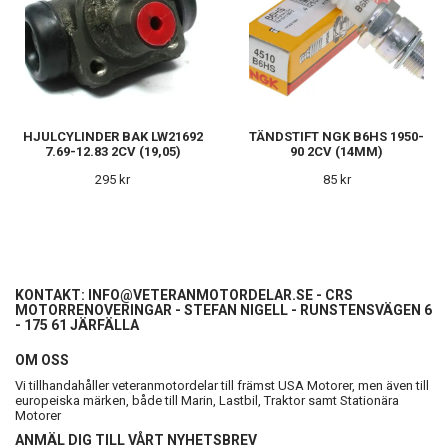
HJULCYLINDER BAK LW21692
TÄNDSTIFT NGK B6HS 1950-
7.69-12.83 2CV (19,05)
90 2CV (14MM)
295 kr
85 kr
KONTAKT:
INFO@VETERANMOTORDELAR.SE
- CRS
MOTORRENOVERINGAR - STEFAN NIGELL - RUNSTENSVÄGEN 6
- 175 61 JÄRFÄLLA
OM OSS
Vi tillhandahåller veteranmotordelar till främst USA Motorer, men även till
europeiska märken, både till Marin, Lastbil, Traktor samt Stationära
Motorer
ANMÄL DIG TILL VÅRT NYHETSBREV