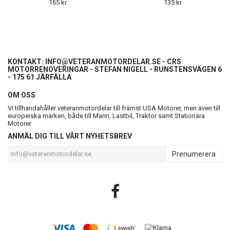
165 kr
135 kr
KONTAKT:
INFO@VETERANMOTORDELAR.SE
- CRS
MOTORRENOVERINGAR - STEFAN NIGELL - RUNSTENSVÄGEN 6
- 175 61 JÄRFÄLLA
OM OSS
Vi tillhandahåller veteranmotordelar till främst USA Motorer, men även till
europeiska märken, både till Marin, Lastbil, Traktor samt Stationära
Motorer
ANMÄL DIG TILL VÅRT NYHETSBREV
Prenumerera