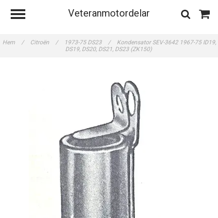
Veteranmotordelar
Hem
/
Citroën
/
1973-75 DS23
/
Kondensator SEV-3642 1967-75 ID19,
DS19, DS20, DS21, DS23 (ZK150)