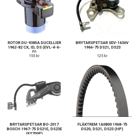
ROTOR DU-9385A DUCELLIER
BRYTARSPETSAR SEV-1636V
1962-82 CX, ID, DS (EVL-4-6-
1966-75 DS21, DS23
D)
155 kr
125 kr
BRYTARSPETSAR BO-2017
FLÄKTREM 1A0800 1968-75
BOSCH 1967-75 DS21E, DS23E
DS20, DS21, DS23 (HP)
(KS700P)