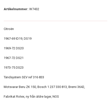
Artikelnummer:
W7432
Citroën
1967-69 ID19, DS19
1969-72 DS20
1967-72 DS21
1973-75 DS23
Tändsystem SEV ref 316 833
Motsvarar Beru ZK 150, Bosch 1 237 330 813, Bremi 3642,
Fabrikat Rotex, ny från äldre lager, NOS