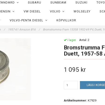
TANDARD
SUBARU
SUNBEAM
SUZUKI
TOY
BENSIN
VW DIESEL
VOLVO
WOLSELEY
SC
VOLVO-PENTA DIESEL
KÖPVILLKOR
o
/
1957-61 Amazon B16
/
Bromstrumma Fram 15358 1952-69 PV, Duett, 
I lager.
Antal:
2
Bromstrumma F
Duett, 1957-58
1 095 kr
LÄGG I KORG
Artikelnummer:
K7929