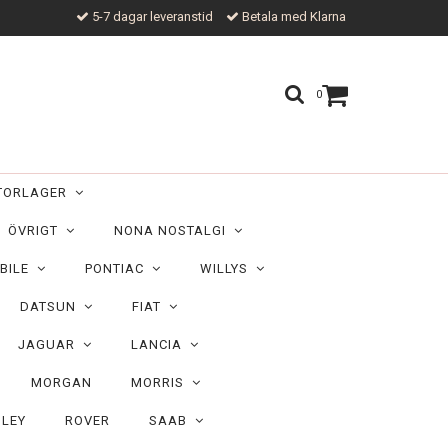
5-7 dagar leveranstid
Betala med Klarna
0
TORLAGER
ÖVRIGT
NONA NOSTALGI
BILE
PONTIAC
WILLYS
DATSUN
FIAT
JAGUAR
LANCIA
MORGAN
MORRIS
ILEY
ROVER
SAAB