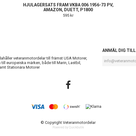
HJULAGERSATS FRAM VKBA 006 1956-73 PV,
AMAZON, DUETT, P1800
595 kr
S
ANMÄL DIG TIL
ndahåller veteranmotordelar till främst USA Motorer,
till europeiska märken, både till Marin, Lastbil,
amt Stationära Motorer
© Copyright Veteranmotordelar
Powered by Quickbutik