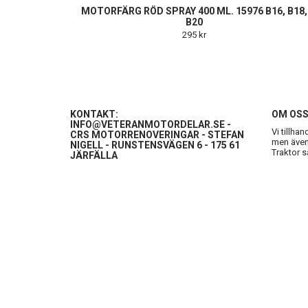
MOTORFÄRG RÖD SPRAY 400 ML. 15976 B16, B18,
B20
295 kr
KONTAKT:
OM OS
INFO@VETERANMOTORDELAR.SE
-
Vi tillha
CRS MOTORRENOVERINGAR - STEFAN
men även 
NIGELL - RUNSTENSVÄGEN 6 - 175 61
Traktor s
JÄRFÄLLA