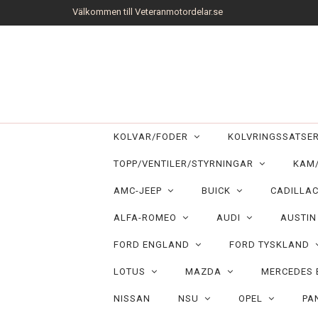
Välkommen till Veteranmotordelar.se
KOLVAR/FODER
KOLVRINGSSATS
TOPP/VENTILER/STYRNINGAR
KAM
AMC-JEEP
BUICK
CADILLA
ALFA-ROMEO
AUDI
AUSTI
FORD ENGLAND
FORD TYSKLAND
LOTUS
MAZDA
MERCEDES
NISSAN
NSU
OPEL
PA