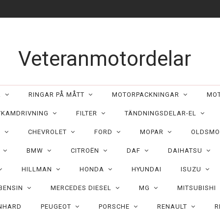
Veteranmotordelar
ER
RINGAR PÅ MÅTT
MOTORPACKNINGAR
MO
/KAMDRIVNING
FILTER
TÄNDNINGSDELAR-EL
C
CHEVROLET
FORD
MOPAR
OLDSMO
N
BMW
CITROËN
DAF
DAIHATSU
HILLMAN
HONDA
HYUNDAI
ISUZU
 BENSIN
MERCEDES DIESEL
MG
MITSUBISHI
NHARD
PEUGEOT
PORSCHE
RENAULT
R