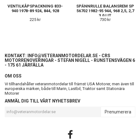
VENTILKÅPSPACKNING 833-
SPÄNNRULLE BALANSREM SP
940 1978-89 924, 844, 928
56702 1982-95 944, 968 2,5, 2,7
3.0 LIT.
225 kr
730 kr
KONTAKT:
INFO@VETERANMOTORDELAR.SE
- CRS
MOTORRENOVERINGAR - STEFAN NIGELL - RUNSTENSVÄGEN 6
- 175 61 JÄRFÄLLA
OM OSS
Vi tillhandahåller veteranmotordelar till främst USA Motorer, men även till
europeiska märken, både till Marin, Lastbil, Traktor samt Stationära
Motorer
ANMÄL DIG TILL VÅRT NYHETSBREV
Prenumerera