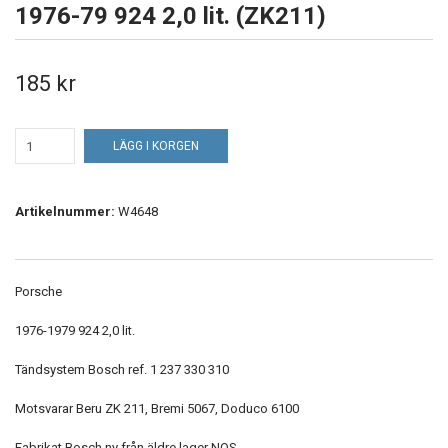
1976-79 924 2,0 lit. (ZK211)
185 kr
LÄGG I KORGEN
Artikelnummer:
W4648
Porsche
1976-1979 924 2,0 lit.
Tändsystem Bosch ref. 1 237 330 310
Motsvarar Beru ZK 211, Bremi 5067, Doduco 6100
Fabrikat Bosch ny från äldre lager NOS,