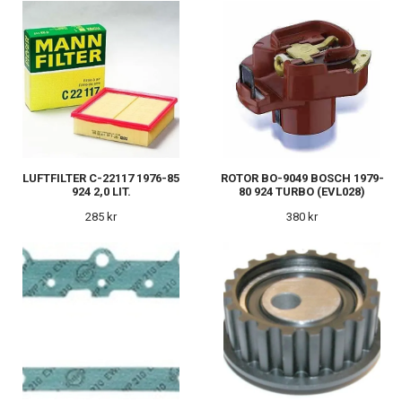
LUFTFILTER C-22117 1976-85
ROTOR BO-9049 BOSCH 1979-
924 2,0 LIT.
80 924 TURBO (EVL028)
285 kr
380 kr