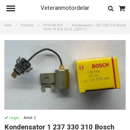
Veteranmotordelar
Hem
/
Porsche
/
1976-88 924
/
Kondensator 1 237 330 310 Bosch
1976-79 924 2,0 lit. (ZK211)
I lager.
Antal:
2
Kondensator 1 237 330 310 Bosch