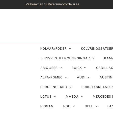
Välkommen till Veteranmotordelar.se
KOLVAR/FODER
KOLVRINGSSATS
TOPP/VENTILER/STYRNINGAR
KAM
AMC-JEEP
BUICK
CADILLA
ALFA-ROMEO
AUDI
AUSTI
FORD ENGLAND
FORD TYSKLAND
LOTUS
MAZDA
MERCEDES
NISSAN
NSU
OPEL
PA