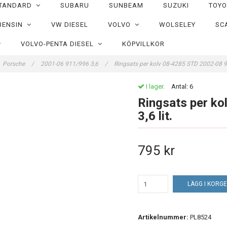
TANDARD
SUBARU
SUNBEAM
SUZUKI
TOY
BENSIN
VW DIESEL
VOLVO
WOLSELEY
SC
VOLVO-PENTA DIESEL
KÖPVILLKOR
Porsche
/
2001-06 911/996 3,6
/
Ringsats per kolv 08-4285 STD 2002-08 91
I lager.
Antal:
6
Ringsats per k
3,6 lit.
795 kr
LÄGG I KORG
Artikelnummer:
PL8524