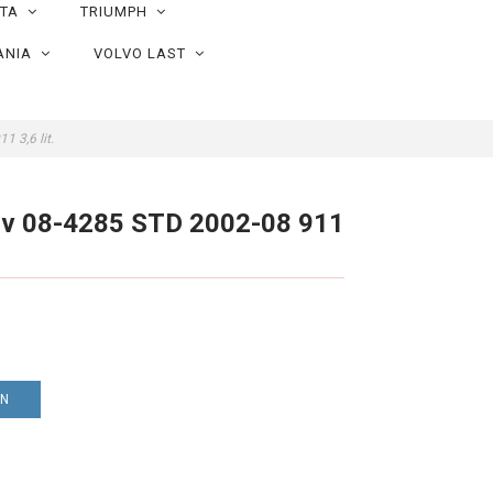
OTA
TRIUMPH
ANIA
VOLVO LAST
1 3,6 lit.
olv 08-4285 STD 2002-08 911
EN