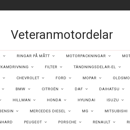
Veteranmotordelar
ER
RINGAR PÅ MÅTT
MOTORPACKNINGAR
MO
/KAMDRIVNING
FILTER
TÄNDNINGSDELAR-EL
C
CHEVROLET
FORD
MOPAR
OLDSMO
N
BMW
CITROËN
DAF
DAIHATSU
HILLMAN
HONDA
HYUNDAI
ISUZU
 BENSIN
MERCEDES DIESEL
MG
MITSUBISHI
NHARD
PEUGEOT
PORSCHE
RENAULT
R