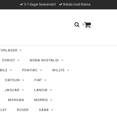
5-7 dagar leveranstid
Betala med Klarna
0
TORLAGER
ÖVRIGT
NONA NOSTALGI
BILE
PONTIAC
WILLYS
DATSUN
FIAT
JAGUAR
LANCIA
MORGAN
MORRIS
ILEY
ROVER
SAAB