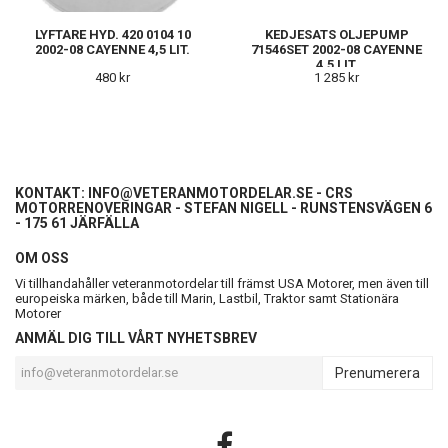
LYFTARE HYD. 420 0104 10
KEDJESATS OLJEPUMP
2002-08 CAYENNE 4,5 LIT.
71546SET 2002-08 CAYENNE
4,5 LIT.
480 kr
1 285 kr
KONTAKT:
INFO@VETERANMOTORDELAR.SE
- CRS
MOTORRENOVERINGAR - STEFAN NIGELL - RUNSTENSVÄGEN 6
- 175 61 JÄRFÄLLA
OM OSS
Vi tillhandahåller veteranmotordelar till främst USA Motorer, men även till
europeiska märken, både till Marin, Lastbil, Traktor samt Stationära
Motorer
ANMÄL DIG TILL VÅRT NYHETSBREV
Prenumerera