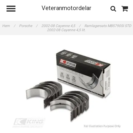
Veteranmotordelar
Hem
/
Porsche
/
2002-08 Cayenne 4,5
/
Ramlagersats MB5790SI STD
2002-08 Cayenne 4,5 lit.