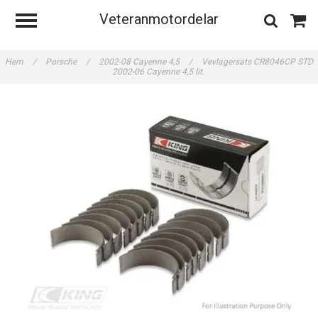
Veteranmotordelar
Hem
/
Porsche
/
2002-08 Cayenne 4,5
/
Vevlagersats CR8046CP STD
2002-06 Cayenne 4,5 lit.