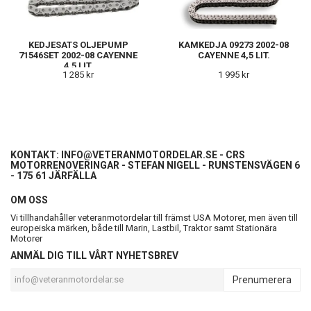
KEDJESATS OLJEPUMP
KAMKEDJA 09273 2002-08
71546SET 2002-08 CAYENNE
CAYENNE 4,5 LIT.
4,5 LIT.
1 285 kr
1 995 kr
KONTAKT:
INFO@VETERANMOTORDELAR.SE
- CRS
MOTORRENOVERINGAR - STEFAN NIGELL - RUNSTENSVÄGEN 6
- 175 61 JÄRFÄLLA
OM OSS
Vi tillhandahåller veteranmotordelar till främst USA Motorer, men även till
europeiska märken, både till Marin, Lastbil, Traktor samt Stationära
Motorer
ANMÄL DIG TILL VÅRT NYHETSBREV
Prenumerera