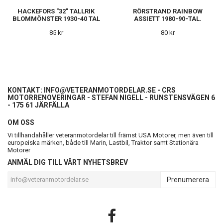
HACKEFORS "32" TALLRIK
RÖRSTRAND RAINBOW
BLOMMÖNSTER 1930-40 TAL
ASSIETT 1980-90-TAL.
85 kr
80 kr
KONTAKT:
INFO@VETERANMOTORDELAR.SE
- CRS
MOTORRENOVERINGAR - STEFAN NIGELL - RUNSTENSVÄGEN 6
- 175 61 JÄRFÄLLA
OM OSS
Vi tillhandahåller veteranmotordelar till främst USA Motorer, men även till
europeiska märken, både till Marin, Lastbil, Traktor samt Stationära
Motorer
ANMÄL DIG TILL VÅRT NYHETSBREV
Prenumerera