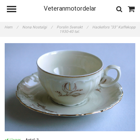
Veteranmotordelar
Hem
/
Nona Nostalgi
/
Porslin Svenskt
/
Hackefors "33" Kaffekopp
1930-40 tal.
I lager.
Antal:
3