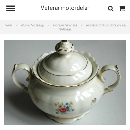
Veteranmotordelar
Hem
/
Nona Nostalgi
/
Porslin Svenskt
/
Rörstrand 462 Sockerskål
1940-tal.