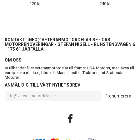
120 kr
240 kr
KONTAKT:
INFO@VETERANMOTORDELAR.SE
- CRS
MOTORRENOVERINGAR - STEFAN NIGELL - RUNSTENSVÄGEN 6
- 175 61 JÄRFÄLLA
OM OSS
Vi tillhandahåller veteranmotordelar till främst USA Motorer, men även till
europeiska märken, både till Marin, Lastbil, Traktor samt Stationära
Motorer
ANMÄL DIG TILL VÅRT NYHETSBREV
Prenumerera