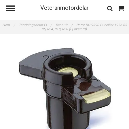
Veteranmotordelar
Hem
/
Tändningsdelar-El
/
Renault
/
Rotor DU-9390 Ducellier 1976-83
R5, R24, R18, R20 (Ej avstörd)