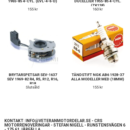
1965-85 4-CYL. (EVL-4-6-D)
DUCELLIER 1955-85 4-CYL.
(ZK138)
155 kr
160 kr
BRYTARSPETSAR SEV-1637
TÄNDSTIFT NGK AB6 1928-37
SEV 1969-82 R4, R5, R12, R16,
ALLA MODELLER MED (18MM)
R18
Slutsåld
155 kr
KONTAKT:
INFO@VETERANMOTORDELAR.SE
- CRS
MOTORRENOVERINGAR - STEFAN NIGELL - RUNSTENSVÄGEN 6
- 175 61 JÄRFÄLLA