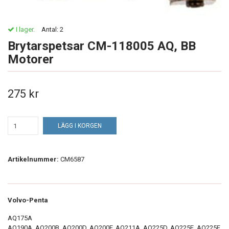
I lager.
Antal:
2
Brytarspetsar CM-118005 AQ, BB
Motorer
275 kr
LÄGG I KORGEN
Artikelnummer:
CM6587
Volvo-Penta
AQ175A
AQ190A, AQ200B, AQ200D, AQ200F, AQ211A, AQ225D, AQ225E, AQ225F