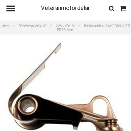
Veteranmotordelar
Hem
/
Tändningsdelar-El
/
Volvo-Penta
/
Brytarspetsar CM-118005 AQ,
BB Motorer