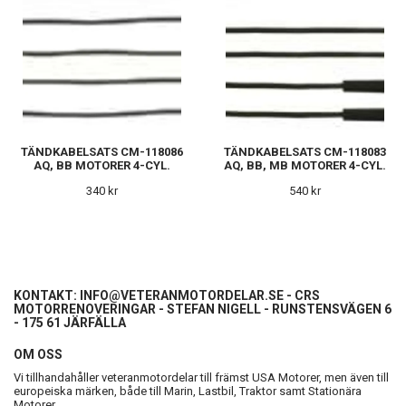
TÄNDKABELSATS CM-118086
TÄNDKABELSATS CM-118083
AQ, BB MOTORER 4-CYL.
AQ, BB, MB MOTORER 4-CYL.
340 kr
540 kr
KONTAKT:
INFO@VETERANMOTORDELAR.SE
- CRS
MOTORRENOVERINGAR - STEFAN NIGELL - RUNSTENSVÄGEN 6
- 175 61 JÄRFÄLLA
OM OSS
Vi tillhandahåller veteranmotordelar till främst USA Motorer, men även till
europeiska märken, både till Marin, Lastbil, Traktor samt Stationära
Motorer