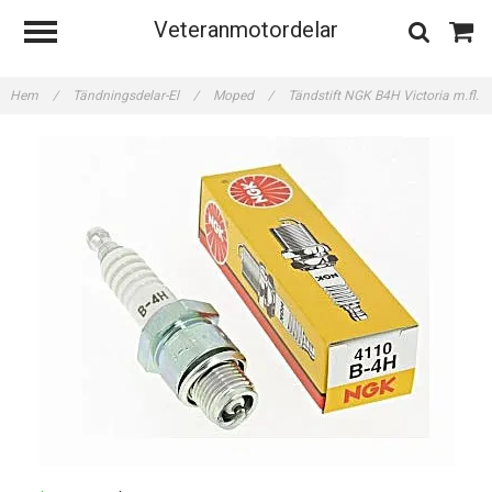
Veteranmotordelar
Hem
/
Tändningsdelar-El
/
Moped
/
Tändstift NGK B4H Victoria m.fl.