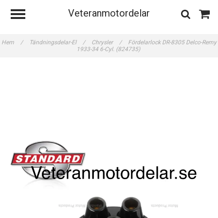
Veteranmotordelar
Hem
/
Tändningsdelar-El
/
Chrysler
/
Fördelarlock DR-8305 Delco-Remy
1933-34 6-Cyl. (824735)