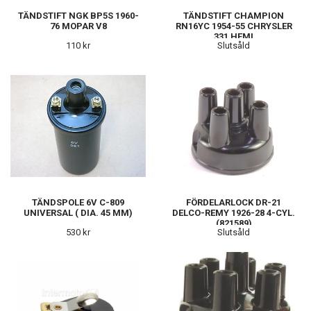
TÄNDSTIFT NGK BP5S 1960-
TÄNDSTIFT CHAMPION
76 MOPAR V8
RN16YC 1954-55 CHRYSLER
331 HEMI
110 kr
Slutsåld
TÄNDSPOLE 6V C-809
FÖRDELARLOCK DR-21
UNIVERSAL ( DIA. 45 MM)
DELCO-REMY 1926-28 4-CYL.
(821589)
530 kr
Slutsåld