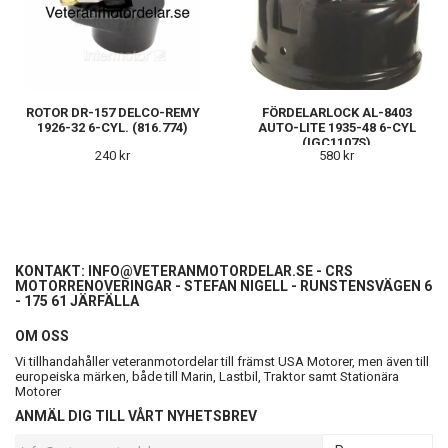
ROTOR DR-157 DELCO-REMY
FÖRDELARLOCK AL-8403
1926-32 6-CYL. (816.774)
AUTO-LITE 1935-48 6-CYL
(IGC1107S)
240 kr
580 kr
KONTAKT:
INFO@VETERANMOTORDELAR.SE
- CRS
MOTORRENOVERINGAR - STEFAN NIGELL - RUNSTENSVÄGEN 6
- 175 61 JÄRFÄLLA
OM OSS
Vi tillhandahåller veteranmotordelar till främst USA Motorer, men även till
europeiska märken, både till Marin, Lastbil, Traktor samt Stationära
Motorer
ANMÄL DIG TILL VÅRT NYHETSBREV