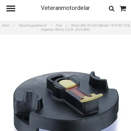
Veteranmotordelar
Hem
/
Tändningsdelar-El
/
Fiat
/
Rotor MA-7613A Marelli 1979-85 124,
Argenta, Ritmo 2,0 lit. (EVL086)