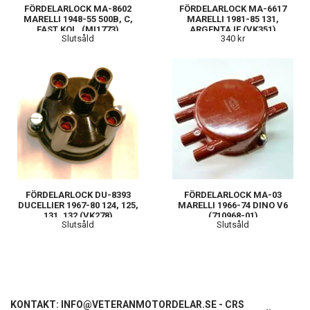
FÖRDELARLOCK MA-8602
FÖRDELARLOCK MA-6617
MARELLI 1948-55 500B, C,
MARELLI 1981-85 131,
FAST KOL. (MI1773)
ARGENTA IE (VK351)
Slutsåld
340 kr
FÖRDELARLOCK DU-8393
FÖRDELARLOCK MA-03
DUCELLIER 1967-80 124, 125,
MARELLI 1966-74 DINO V6
131, 132 (VK278)
(710968-01)
Slutsåld
Slutsåld
KONTAKT:
INFO@VETERANMOTORDELAR.SE
- CRS