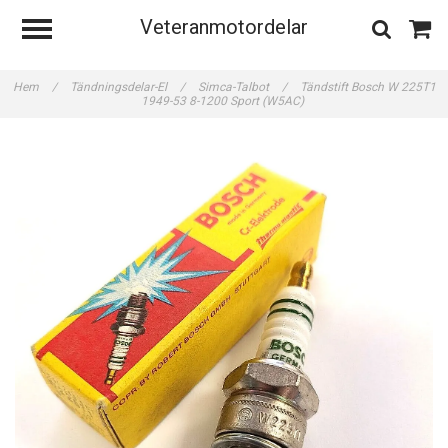
Veteranmotordelar
Hem
/
Tändningsdelar-El
/
Simca-Talbot
/
Tändstift Bosch W 225T1
1949-53 8-1200 Sport (W5AC)