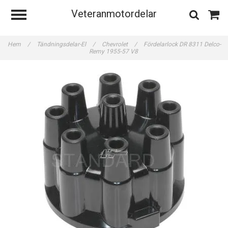
Veteranmotordelar
Hem
/
Tändningsdelar-El
/
Chevrolet
/
Fördelarlock DR 8311 Delco-
Remy 1955-57 V8