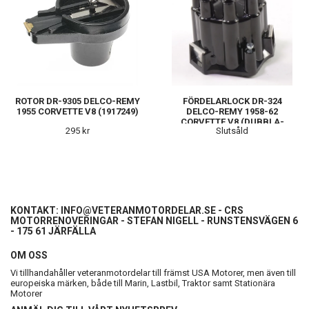
ROTOR DR-9305 DELCO-REMY
FÖRDELARLOCK DR-324
1955 CORVETTE V8 (1917249)
DELCO-REMY 1958-62
CORVETTE V8 (DUBBLA-
295 kr
Slutsåld
BRYTARE)
KONTAKT:
INFO@VETERANMOTORDELAR.SE
- CRS
MOTORRENOVERINGAR - STEFAN NIGELL - RUNSTENSVÄGEN 6
- 175 61 JÄRFÄLLA
OM OSS
Vi tillhandahåller veteranmotordelar till främst USA Motorer, men även till
europeiska märken, både till Marin, Lastbil, Traktor samt Stationära
Motorer