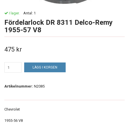
I lager.
Antal:
1
Fördelarlock DR 8311 Delco-Remy
1955-57 V8
475 kr
LÄGG I KORGEN
Artikelnummer:
N2085
Chevrolet
1955-56 V8