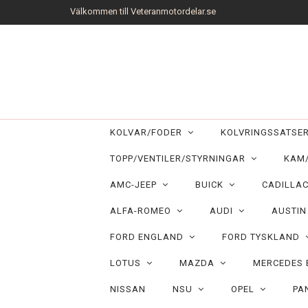
Välkommen till Veteranmotordelar.se
KOLVAR/FODER
KOLVRINGSSATS
TOPP/VENTILER/STYRNINGAR
KAM
AMC-JEEP
BUICK
CADILLA
ALFA-ROMEO
AUDI
AUSTI
FORD ENGLAND
FORD TYSKLAND
LOTUS
MAZDA
MERCEDES
NISSAN
NSU
OPEL
PA