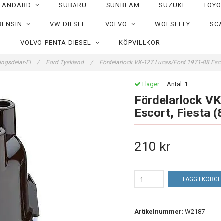
TANDARD
SUBARU
SUNBEAM
SUZUKI
TOY
BENSIN
VW DIESEL
VOLVO
WOLSELEY
SC
VOLVO-PENTA DIESEL
KÖPVILLKOR
ngsdelar-El
/
Ford Tyskland
/
Fördelarlock VK-127 Lucas/Ford 1971-88 Esco
I lager.
Antal:
1
Fördelarlock V
Escort, Fiesta 
210 kr
LÄGG I KORG
Artikelnummer:
W2187