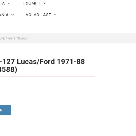
OTA
TRIUMPH
ANIA
VOLVO LAST
rt, Fiesta (8588)
K-127 Lucas/Ford 1971-88
(8588)
EN