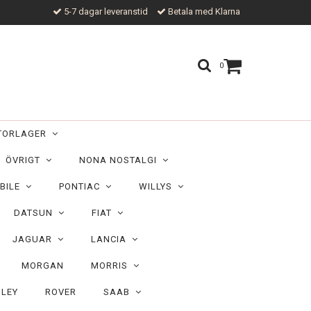
5-7 dagar leveranstid
Betala med Klarna
0
TORLAGER
ÖVRIGT
NONA NOSTALGI
BILE
PONTIAC
WILLYS
DATSUN
FIAT
JAGUAR
LANCIA
MORGAN
MORRIS
ILEY
ROVER
SAAB