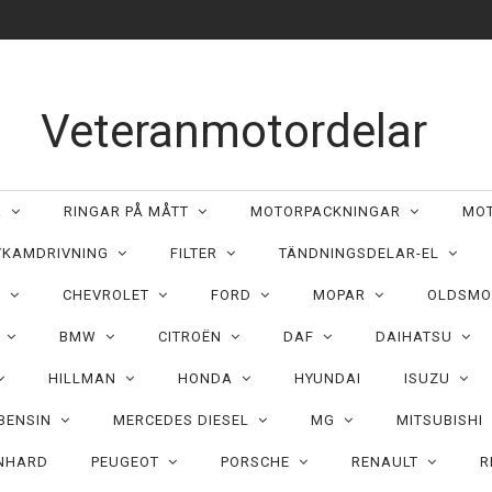
Veteranmotordelar
ER
RINGAR PÅ MÅTT
MOTORPACKNINGAR
MO
/KAMDRIVNING
FILTER
TÄNDNINGSDELAR-EL
C
CHEVROLET
FORD
MOPAR
OLDSMO
N
BMW
CITROËN
DAF
DAIHATSU
HILLMAN
HONDA
HYUNDAI
ISUZU
 BENSIN
MERCEDES DIESEL
MG
MITSUBISHI
NHARD
PEUGEOT
PORSCHE
RENAULT
R