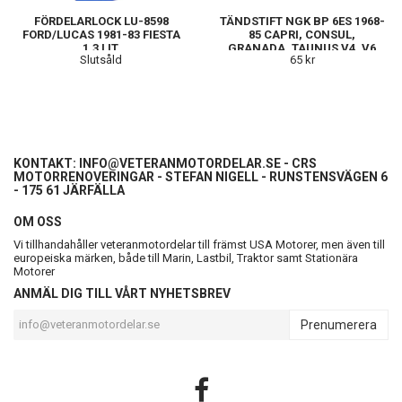
FÖRDELARLOCK LU-8598
TÄNDSTIFT NGK BP 6ES 1968-
FORD/LUCAS 1981-83 FIESTA
85 CAPRI, CONSUL,
1,3 LIT.
GRANADA, TAUNUS V4, V6
Slutsåld
65 kr
KONTAKT:
INFO@VETERANMOTORDELAR.SE
- CRS
MOTORRENOVERINGAR - STEFAN NIGELL - RUNSTENSVÄGEN 6
- 175 61 JÄRFÄLLA
OM OSS
Vi tillhandahåller veteranmotordelar till främst USA Motorer, men även till
europeiska märken, både till Marin, Lastbil, Traktor samt Stationära
Motorer
ANMÄL DIG TILL VÅRT NYHETSBREV
Prenumerera