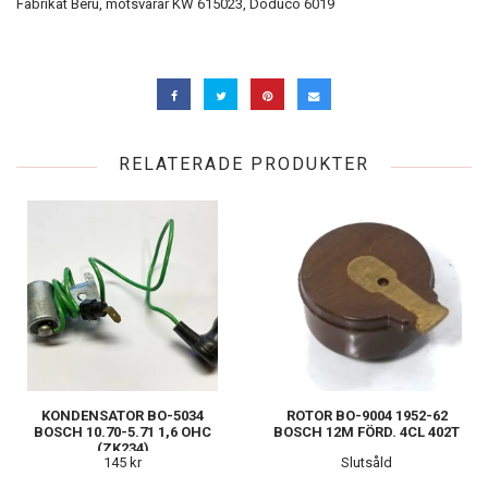
Fabrikat Beru, motsvarar KW 615023, Doduco 6019
RELATERADE PRODUKTER
KONDENSATOR BO-5034
ROTOR BO-9004 1952-62
BOSCH 10.70-5.71 1,6 OHC
BOSCH 12M FÖRD. 4CL 402T
(ZK234)
145 kr
Slutsåld