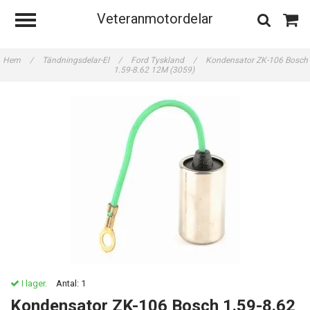
Veteranmotordelar
Hem
/
Tändningsdelar-El
/
Ford Tyskland
/
Kondensator ZK-106 Bosch
1.59-8.62 12M (3059)
I lager.
Antal:
1
Kondensator ZK-106 Bosch 1.59-8.62