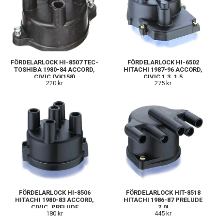
FÖRDELARLOCK HI-8507 TEC-
FÖRDELARLOCK HI-6502
TOSHIBA 1980-84 ACCORD,
HITACHI 1987-96 ACCORD,
CIVIC (VK158)
CIVIC 1,3, 1,5
220 kr
275 kr
FÖRDELARLOCK HI-8506
FÖRDELARLOCK HIT-8518
HITACHI 1980-83 ACCORD,
HITACHI 1986-87 PRELUDE
CIVIC, PRELUDE
2,0I
180 kr
445 kr