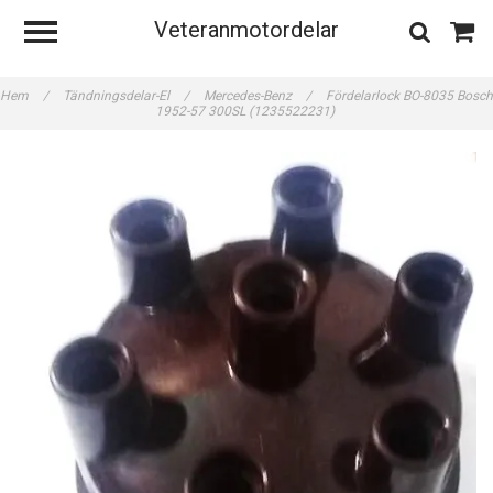
Veteranmotordelar
Hem
/
Tändningsdelar-El
/
Mercedes-Benz
/
Fördelarlock BO-8035 Bosch
1952-57 300SL (1235522231)