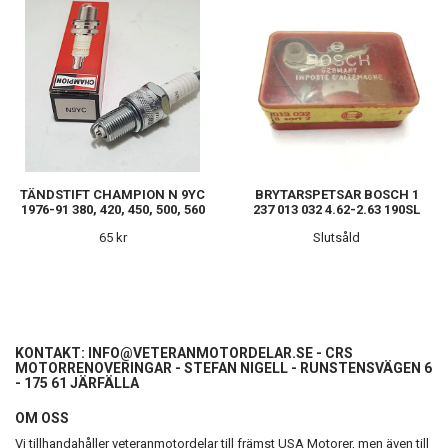
TÄNDSTIFT CHAMPION N 9YC
BRYTARSPETSAR BOSCH 1
1976-91 380, 420, 450, 500, 560
237 013 032 4.62-2.63 190SL
65 kr
Slutsåld
KONTAKT:
INFO@VETERANMOTORDELAR.SE
- CRS
MOTORRENOVERINGAR - STEFAN NIGELL - RUNSTENSVÄGEN 6
- 175 61 JÄRFÄLLA
OM OSS
Vi tillhandahåller veteranmotordelar till främst USA Motorer, men även till