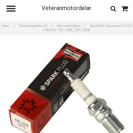
Veteranmotordelar
Hem
/
Tändningsdelar-El
/
Mercedes-Benz
/
Tändstift Champion S 9YC
1983-93 190, 190E, 200, 230E