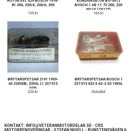
ROTOR EVL 029 BOSCH 1974-
KONDENSATOR BO-5012
81 200, 230/4, 230/6, 250
BOSCH 1.68-11.72 200, 220
M115 (ZK122)
155 kr
165 kr
BRYTARSPETSAR 2191 1959-
BRYTARSPETSAR BOSCH 1
65 220SEB, 230SL (1 237 013
237 013 032 4.62-2.63 190SL
029)
220 kr
Slutsåld
KONTAKT:
INFO@VETERANMOTORDELAR.SE
- CRS
MOTORRENOVERINGAR - STEFAN NIGELL - RUNSTENSVÄGEN 6