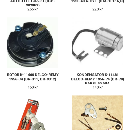
AUTO-LITE 1945-51 (IGP-
1950-63 6-CYL. (IUA-1016A,B)
3028FS)
265 kr
220 kr
ROTOR K-11460 DELCO-REMY
KONDENSATOR K-11481
1956-74 (DR-311, DR-9312)
DELCO-REMY 1956-74 (DR-70)
KABEL 90 MM.
160 kr
140 kr