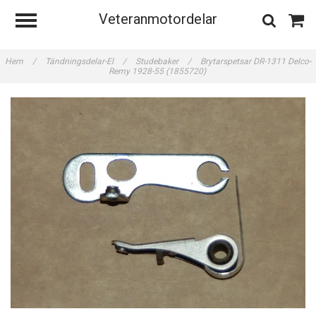
Veteranmotordelar
Hem
/
Tändningsdelar-El
/
Studebaker
/
Brytarspetsar DR-1311 Delco-
Remy 1928-55 (1855720)