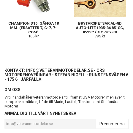
CHAMPION D16, GÄNGA 18
BRYTARSPETSAR AL-8D
MM. (ERSÄTTER 7, C-7, 7-
AUTO-LITE 1935-36 851SC,
COM)
852SC (IGC-3028S)
165 kr
795 kr
KONTAKT:
INFO@VETERANMOTORDELAR.SE
- CRS
MOTORRENOVERINGAR - STEFAN NIGELL - RUNSTENSVÄGEN 6
- 175 61 JÄRFÄLLA
OM OSS
Vi tillhandahåller veteranmotordelar till främst USA Motorer, men även till
europeiska märken, både till Marin, Lastbil, Traktor samt Stationära
Motorer
ANMÄL DIG TILL VÅRT NYHETSBREV
Prenumerera