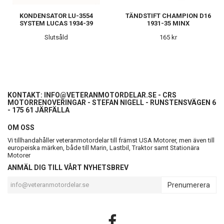
KONDENSATOR LU-3554
TÄNDSTIFT CHAMPION D16
SYSTEM LUCAS 1934-39
1931-35 MINX
Slutsåld
165 kr
KONTAKT:
INFO@VETERANMOTORDELAR.SE
- CRS
MOTORRENOVERINGAR - STEFAN NIGELL - RUNSTENSVÄGEN 6
- 175 61 JÄRFÄLLA
OM OSS
Vi tillhandahåller veteranmotordelar till främst USA Motorer, men även till
europeiska märken, både till Marin, Lastbil, Traktor samt Stationära
Motorer
ANMÄL DIG TILL VÅRT NYHETSBREV
Prenumerera