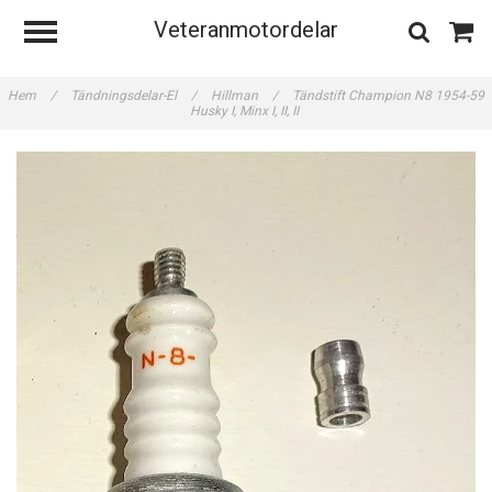
Veteranmotordelar
Hem
/
Tändningsdelar-El
/
Hillman
/
Tändstift Champion N8 1954-59
Husky I, Minx I, II, II