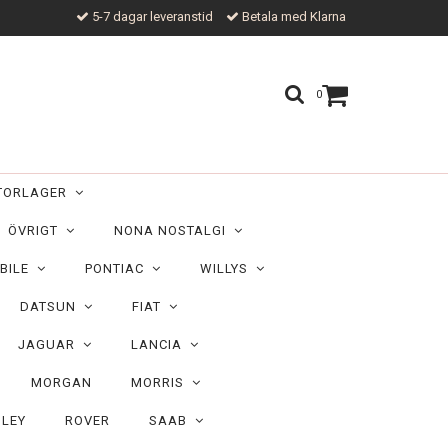
5-7 dagar leveranstid
Betala med Klarna
0
TORLAGER
ÖVRIGT
NONA NOSTALGI
BILE
PONTIAC
WILLYS
DATSUN
FIAT
JAGUAR
LANCIA
MORGAN
MORRIS
ILEY
ROVER
SAAB