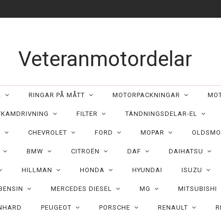
Veteranmotordelar
ER
RINGAR PÅ MÅTT
MOTORPACKNINGAR
MO
/KAMDRIVNING
FILTER
TÄNDNINGSDELAR-EL
C
CHEVROLET
FORD
MOPAR
OLDSMO
N
BMW
CITROËN
DAF
DAIHATSU
HILLMAN
HONDA
HYUNDAI
ISUZU
 BENSIN
MERCEDES DIESEL
MG
MITSUBISHI
NHARD
PEUGEOT
PORSCHE
RENAULT
R