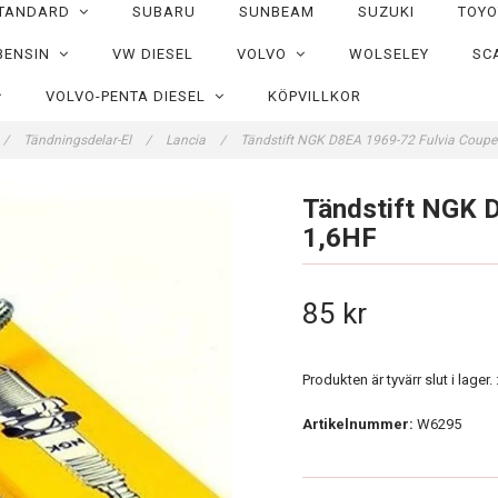
TANDARD
SUBARU
SUNBEAM
SUZUKI
TOY
BENSIN
VW DIESEL
VOLVO
WOLSELEY
SC
VOLVO-PENTA DIESEL
KÖPVILLKOR
/
Tändningsdelar-El
/
Lancia
/
Tändstift NGK D8EA 1969-72 Fulvia Coup
Tändstift NGK 
1,6HF
85 kr
Produkten är tyvärr slut i lager. :
Artikelnummer:
W6295