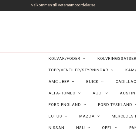
Välkommen till Veteranmotordelar.se
KOLVAR/FODER
KOLVRINGSSATS
TOPP/VENTILER/STYRNINGAR
KAM
AMC-JEEP
BUICK
CADILLA
ALFA-ROMEO
AUDI
AUSTI
FORD ENGLAND
FORD TYSKLAND
LOTUS
MAZDA
MERCEDES
NISSAN
NSU
OPEL
PA