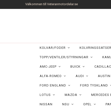
Välkommen till Veteranmotordelar.se
KOLVAR/FODER
KOLVRINGSSATS
TOPP/VENTILER/STYRNINGAR
KAM
AMC-JEEP
BUICK
CADILLA
ALFA-ROMEO
AUDI
AUSTI
FORD ENGLAND
FORD TYSKLAND
LOTUS
MAZDA
MERCEDES
NISSAN
NSU
OPEL
PA