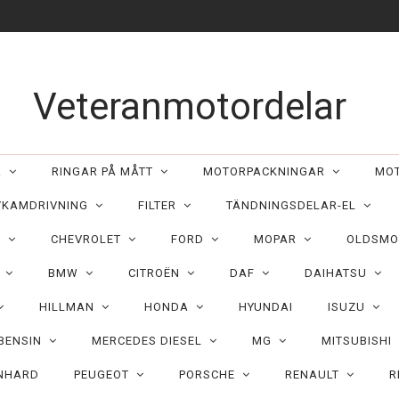
Veteranmotordelar
ER
RINGAR PÅ MÅTT
MOTORPACKNINGAR
MO
/KAMDRIVNING
FILTER
TÄNDNINGSDELAR-EL
C
CHEVROLET
FORD
MOPAR
OLDSMO
N
BMW
CITROËN
DAF
DAIHATSU
HILLMAN
HONDA
HYUNDAI
ISUZU
 BENSIN
MERCEDES DIESEL
MG
MITSUBISHI
NHARD
PEUGEOT
PORSCHE
RENAULT
R