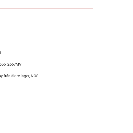
6
2655, 2667MV
y från äldre lager, NOS