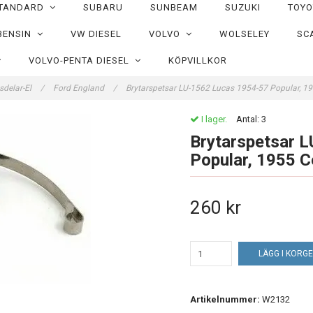
TANDARD
SUBARU
SUNBEAM
SUZUKI
TOY
BENSIN
VW DIESEL
VOLVO
WOLSELEY
SC
VOLVO-PENTA DIESEL
KÖPVILLKOR
sdelar-El
/
Ford England
/
Brytarspetsar LU-1562 Lucas 1954-57 Popular, 1
I lager.
Antal:
3
Brytarspetsar 
Popular, 1955 C
260 kr
LÄGG I KORG
Artikelnummer:
W2132