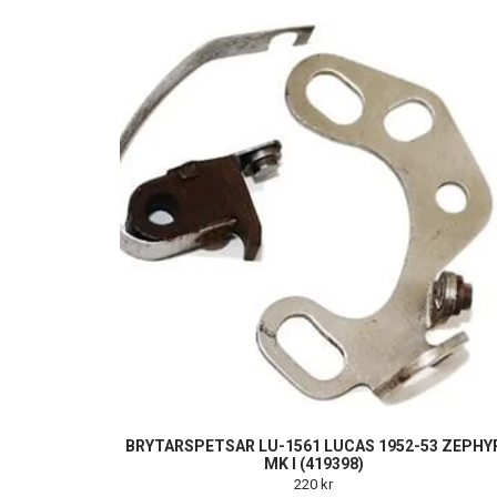
BRYTARSPETSAR LU-1561 LUCAS 1952-53 ZEPHY
MK I (419398)
220 kr