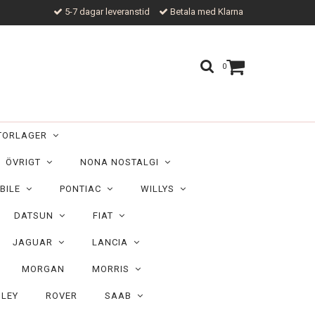
5-7 dagar leveranstid
Betala med Klarna
0
TORLAGER
ÖVRIGT
NONA NOSTALGI
BILE
PONTIAC
WILLYS
DATSUN
FIAT
JAGUAR
LANCIA
MORGAN
MORRIS
ILEY
ROVER
SAAB