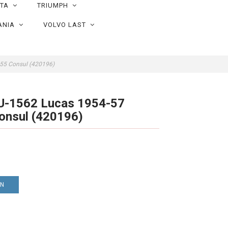
OTA
TRIUMPH
ANIA
VOLVO LAST
955 Consul (420196)
LU-1562 Lucas 1954-57
onsul (420196)
EN