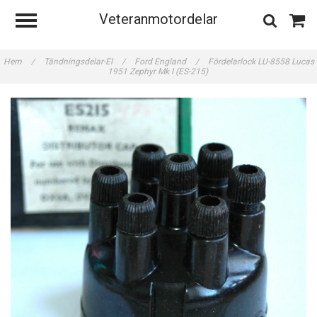
Veteranmotordelar
Hem
/
Tändningsdelar-El
/
Ford England
/
Fördelarlock LU-8558 Lucas
1951 Zephyr Mk I (ES-215)