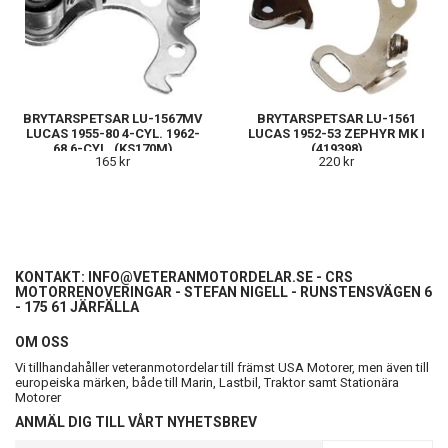
BRYTARSPETSAR LU-1567MV
BRYTARSPETSAR LU-1561
LUCAS 1955-80 4-CYL. 1962-
LUCAS 1952-53 ZEPHYR MK I
68 6-CYL. (KS170M)
(419398)
165 kr
220 kr
KONTAKT:
INFO@VETERANMOTORDELAR.SE
- CRS
MOTORRENOVERINGAR - STEFAN NIGELL - RUNSTENSVÄGEN 6
- 175 61 JÄRFÄLLA
OM OSS
Vi tillhandahåller veteranmotordelar till främst USA Motorer, men även till
europeiska märken, både till Marin, Lastbil, Traktor samt Stationära
Motorer
ANMÄL DIG TILL VÅRT NYHETSBREV