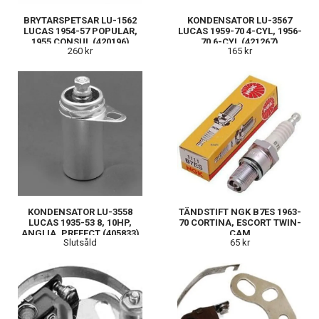
BRYTARSPETSAR LU-1562
KONDENSATOR LU-3567
LUCAS 1954-57 POPULAR,
LUCAS 1959-70 4-CYL, 1956-
1955 CONSUL (420196)
70 6-CYL (421267)
260 kr
165 kr
KONDENSATOR LU-3558
TÄNDSTIFT NGK B7ES 1963-
LUCAS 1935-53 8, 10HP,
70 CORTINA, ESCORT TWIN-
ANGLIA, PREFECT (405833)
CAM
Slutsåld
65 kr