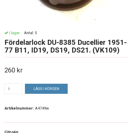
I lager.
Antal:
5
Fördelarlock DU-8385 Ducellier 1951-
77 B11, ID19, DS19, DS21. (VK109)
260 kr
LÄGG I KORGEN
Artikelnummer:
A4749w
Citroën