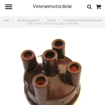
Veteranmotordelar
Hem
/
Tändningsdelar-El
/
Citroën
/
Fördelarlock DU-8385 Ducellier
1951-77 B11, ID19, DS19, DS21. (VK109)