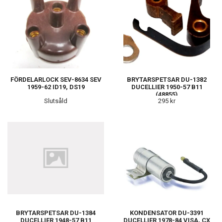
FÖRDELARLOCK SEV-8634 SEV
BRYTARSPETSAR DU-1382
1959-62 ID19, DS19
DUCELLIER 1950-57 B11
(48855)
Slutsåld
295 kr
BRYTARSPETSAR DU-1384
KONDENSATOR DU-3391
DUCELLIER 1948-57 B11
DUCELLIER 1978-84 VISA, CX