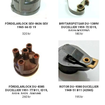
FÖRDELARLOCK SEV-8636 SEV
BRYTARSPETSAR DU-1389V
1965-66 ID 19
DUCELLIER 1959-72 ID19,
DS19 (KS223V)
320 kr
180 kr
FÖRDELARLOCK DU-8385
ROTOR DU-9380 DUCELLIER
DUCELLIER 1951-77 B11, ID19,
1948-51 B11 (42065)
DS19, DS21. (VK109)
260 kr
195 kr