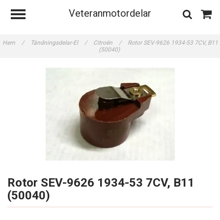
Veteranmotordelar
Hem
/
Tändningsdelar-El
/
Citroën
/
Rotor SEV-9626 1934-53 7CV, B11
(50040)
Rotor SEV-9626 1934-53 7CV, B11
(50040)