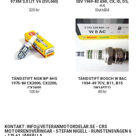
97 XM 3,0 LIT. V6 (EVL040)
SEV 1969-82 AMI, CX, ID, DS,
GS
320 kr
Slutsåld
TÄNDSTIFT NGK BP 6HS
TÄNDSTIFT BOSCH W 8AC
1975-84 CX2000, CX2200,
1934-49 7CV, B11, B15
CX2400
(W145T1)
100 kr
85 kr
KONTAKT:
INFO@VETERANMOTORDELAR.SE
- CRS
MOTORRENOVERINGAR - STEFAN NIGELL - RUNSTENSVÄGEN 6
- 175 61 JÄRFÄLLA