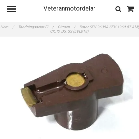
Veteranmotordelar
Hem
/
Tändningsdelar-El
/
Citroën
/
Rotor SEV-9639A SEV 1969-87 AMI,
CX, ID, DS, GS (EVL018)