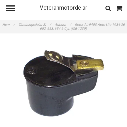
Veteranmotordelar
Hem
/
Tändningsdelar-El
/
Auburn
/
Rotor AL-9408 Auto-Lite 1934-36
652, 653, 654 6-Cyl. (IGB-1239)