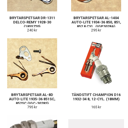
BRYTARSPETSAR DR-1311
BRYTARSPETSAR AL-1404
DELCO-REMY 1928-30
AUTO-LITE 1934-36 850, 851,
(1855720)
852 8 CYL. (IGP3028A)
240 kr
295 kr
BRYTARSPETSAR AL-8D
TÄNDSTIFT CHAMPION D16
AUTO-LITE 1935-36 851SC,
1932-34 8, 12-CYL. (18MM)
852SC (IGC-3028S)
795 kr
165 kr