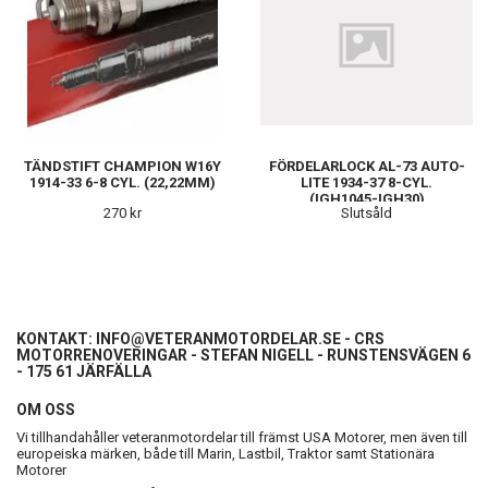
TÄNDSTIFT CHAMPION W16Y
FÖRDELARLOCK AL-73 AUTO-
1914-33 6-8 CYL. (22,22MM)
LITE 1934-37 8-CYL.
(IGH1045-IGH30)
270 kr
Slutsåld
KONTAKT:
INFO@VETERANMOTORDELAR.SE
- CRS
MOTORRENOVERINGAR - STEFAN NIGELL - RUNSTENSVÄGEN 6
- 175 61 JÄRFÄLLA
OM OSS
Vi tillhandahåller veteranmotordelar till främst USA Motorer, men även till
europeiska märken, både till Marin, Lastbil, Traktor samt Stationära
Motorer