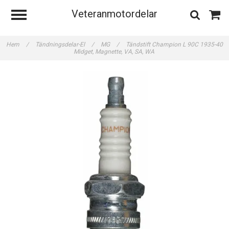
Veteranmotordelar
Hem
/
Tändningsdelar-El
/
MG
/
Tändstift Champion L 90C 1935-40
Midget, Magnette, VA, SA, WA