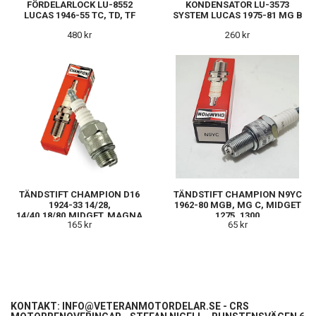
FÖRDELARLOCK LU-8552
KONDENSATOR LU-3573
LUCAS 1946-55 TC, TD, TF
SYSTEM LUCAS 1975-81 MG B
480 kr
260 kr
TÄNDSTIFT CHAMPION D16
TÄNDSTIFT CHAMPION N9YC
1924-33 14/28,
1962-80 MGB, MG C, MIDGET
14/40,18/80,MIDGET, MAGNA
1275, 1300
165 kr
65 kr
KONTAKT:
INFO@VETERANMOTORDELAR.SE
- CRS