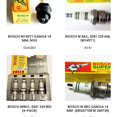
BOSCH M145T1 GÄNGA 18
BOSCH W 8AC, 0241 229 604,
MM, NOS
(W145T1)
Slutsåld
65 kr
BOSCH W8DC, 0241 229 853
BOSCH W 6BC GÄNGA 14
(4-PACK)
MM. (ERSÄTTER W 200T35)