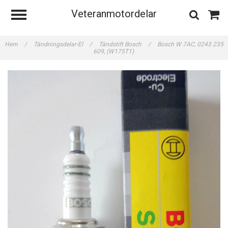
Veteranmotordelar
Hem
/
Tändningsdelar-El
/
Tändstift Bosch
/
Bosch W 7AC, 0243 235
609, (W175T1)