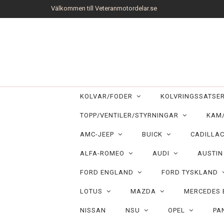
Välkommen till Veteranmotordelar.se
KOLVAR/FODER
KOLVRINGSSATS
TOPP/VENTILER/STYRNINGAR
KAM
AMC-JEEP
BUICK
CADILLA
ALFA-ROMEO
AUDI
AUSTI
FORD ENGLAND
FORD TYSKLAND
LOTUS
MAZDA
MERCEDES
NISSAN
NSU
OPEL
PA