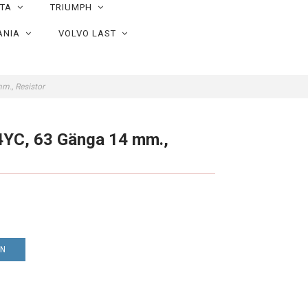
OTA
TRIUMPH
ANIA
VOLVO LAST
m., Resistor
YC, 63 Gänga 14 mm.,
EN