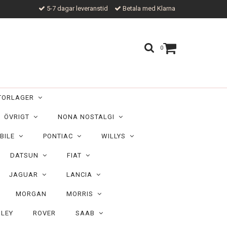
5-7 dagar leveranstid
Betala med Klarna
0
TORLAGER
ÖVRIGT
NONA NOSTALGI
BILE
PONTIAC
WILLYS
DATSUN
FIAT
JAGUAR
LANCIA
MORGAN
MORRIS
ILEY
ROVER
SAAB