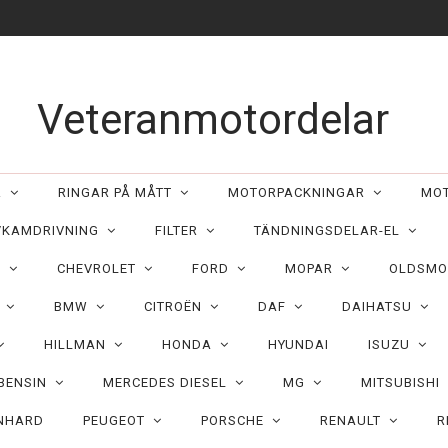
Veteranmotordelar
ER
RINGAR PÅ MÅTT
MOTORPACKNINGAR
MO
/KAMDRIVNING
FILTER
TÄNDNINGSDELAR-EL
C
CHEVROLET
FORD
MOPAR
OLDSMO
N
BMW
CITROËN
DAF
DAIHATSU
HILLMAN
HONDA
HYUNDAI
ISUZU
 BENSIN
MERCEDES DIESEL
MG
MITSUBISHI
NHARD
PEUGEOT
PORSCHE
RENAULT
R