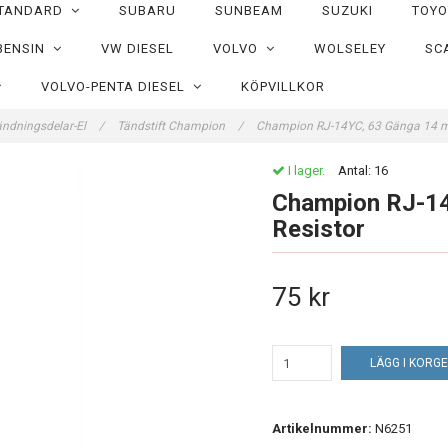
TANDARD
SUBARU
SUNBEAM
SUZUKI
TOY
BENSIN
VW DIESEL
VOLVO
WOLSELEY
SC
VOLVO-PENTA DIESEL
KÖPVILLKOR
ändningsdelar-El
/
Tändstift Champion
/
Champion RJ-14YC, 63 Gänga 14 m
I lager.
Antal:
16
Champion RJ-14
Resistor
75 kr
LÄGG I KORG
Artikelnummer:
N6251