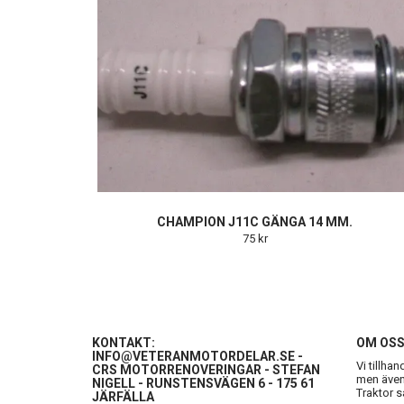
CHAMPION J11C GÄNGA 14 MM.
75 kr
KONTAKT:
OM OS
INFO@VETERANMOTORDELAR.SE
-
Vi tillha
CRS MOTORRENOVERINGAR - STEFAN
men även 
NIGELL - RUNSTENSVÄGEN 6 - 175 61
Traktor s
JÄRFÄLLA