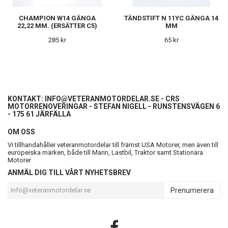
CHAMPION W14 GÄNGA
TÄNDSTIFT N 11YC GÄNGA 14
22,22 MM. (ERSÄTTER C5)
MM
285 kr
65 kr
KONTAKT:
INFO@VETERANMOTORDELAR.SE
- CRS
MOTORRENOVERINGAR - STEFAN NIGELL - RUNSTENSVÄGEN 6
- 175 61 JÄRFÄLLA
OM OSS
Vi tillhandahåller veteranmotordelar till främst USA Motorer, men även till
europeiska märken, både till Marin, Lastbil, Traktor samt Stationära
Motorer
ANMÄL DIG TILL VÅRT NYHETSBREV
Prenumerera