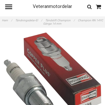
Veteranmotordelar
Hem
/
Tändningsdelar-El
/
Tändstift Champion
/
Champion RN 14YC
Gänga 14 mm