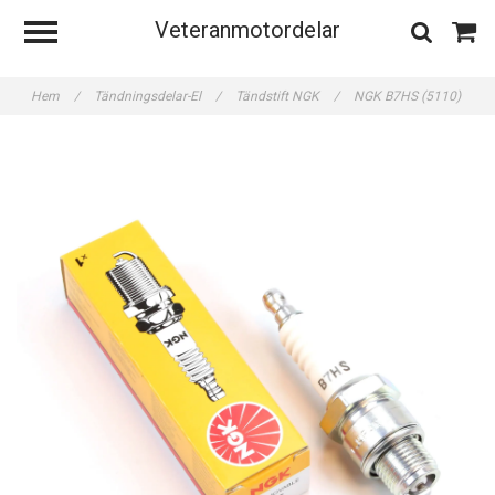
Veteranmotordelar
Hem
/
Tändningsdelar-El
/
Tändstift NGK
/
NGK B7HS (5110)