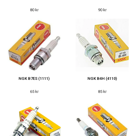
80 kr
90 kr
NGK B7ES (1111)
NGK B4H (4110)
65 kr
85 kr