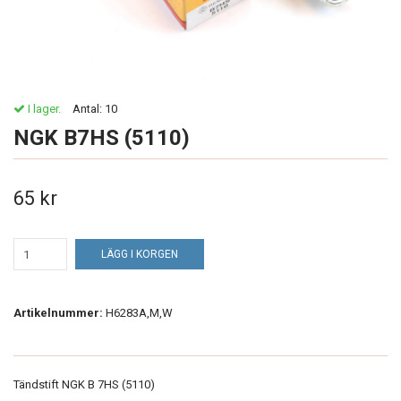
I lager.
Antal:
10
NGK B7HS (5110)
65 kr
LÄGG I KORGEN
Artikelnummer:
H6283A,M,W
Tändstift NGK B 7HS (5110)