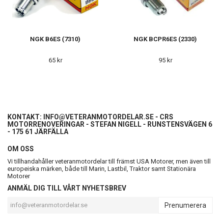
NGK B6ES (7310)
NGK BCPR6ES (2330)
65 kr
95 kr
KONTAKT:
INFO@VETERANMOTORDELAR.SE
- CRS
MOTORRENOVERINGAR - STEFAN NIGELL - RUNSTENSVÄGEN 6
- 175 61 JÄRFÄLLA
OM OSS
Vi tillhandahåller veteranmotordelar till främst USA Motorer, men även till
europeiska märken, både till Marin, Lastbil, Traktor samt Stationära
Motorer
ANMÄL DIG TILL VÅRT NYHETSBREV
Prenumerera